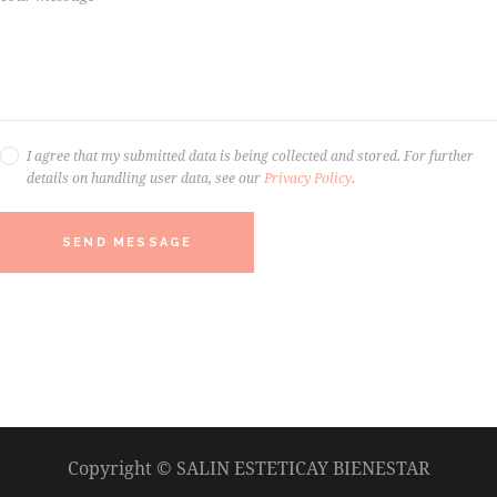
I agree that my submitted data is being collected and stored. For further
details on handling user data, see our
Privacy Policy
.
SEND MESSAGE
Copyright © SALIN ESTETICAY BIENESTAR