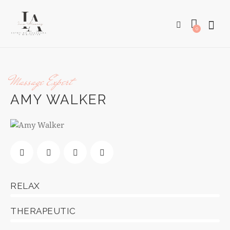
0
Massage Expert
AMY WALKER
RELAX
0%
THERAPEUTIC
0%