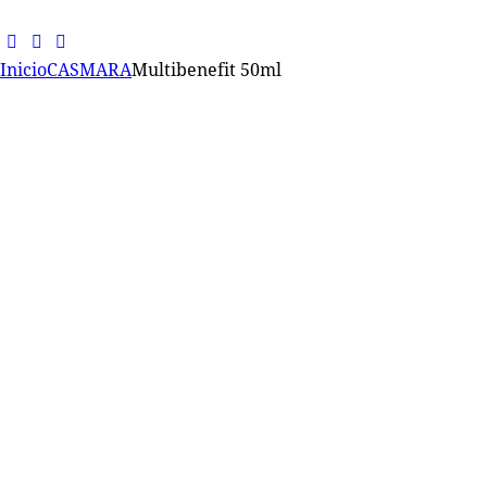
Inicio
CASMARA
Multibenefit 50ml