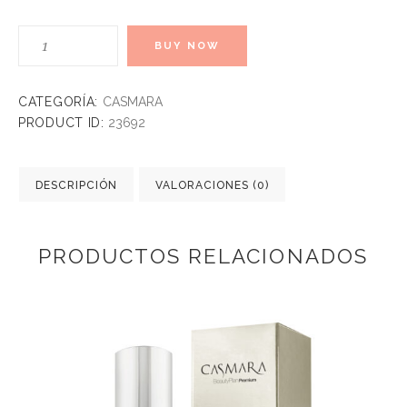
Pack
BUY NOW
Rutina
Day
&
CATEGORÍA:
CASMARA
Night
PRODUCT ID:
23692
0,15%
Retinol
Proage
DESCRIPCIÓN
VALORACIONES (0)
cantidad
PRODUCTOS RELACIONADOS